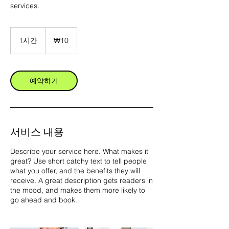
services.
10
대
1시간
1
₩10
한
시
민
국
원
예약하기
서비스 내용
Describe your service here. What makes it
great? Use short catchy text to tell people
what you offer, and the benefits they will
receive. A great description gets readers in
the mood, and makes them more likely to
go ahead and book.