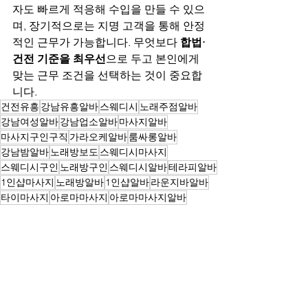
자도 빠르게 적응해 수입을 만들 수 있으
며, 장기적으로는 지명 고객을 통해 안정
적인 근무가 가능합니다. 무엇보다 
합법·
건전 기준을 최우선
으로 두고 본인에게 
맞는 근무 조건을 선택하는 것이 중요합
니다.
건전유흥
강남유흥알바
스웨디시
노래주점알바
강남여성알바
강남업소알바
마사지알바
마사지구인구직
가라오케알바
룸싸롱알바
강남밤알바
노래방보도
스웨디시마사지
스웨디시구인
노래방구인
스웨디시알바
테라피알바
1인샵마사지
노래방알바
1인샵알바
라운지바알바
타이마사지
아로마마사지
아로마마사지알바
출장마사지알바
오일마사지
태국마사지알바
타이마사지알바
당진스웨디시알바
테라피1인샵
당진스웨디시알바
당진스웨디시구인
당진테라피알바