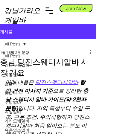
Join Now
강남가라오
케알바
게시물
All Posts
1월 16일
2분 분량
All Posts
충남 당진스웨디시알바 시
강남유흥알바
장 개요
유흥알바
아래 내용은 
당진스웨디시알바
합
밤알바
법·건전 마사지 기준
으로 정리한 
충
룸알바
남 스웨디시 알바 가이드(약 2천자 
주점알바
분량)
입니다. 지역 특성부터 수입 구
여성알바
조, 근무 조건, 주의사항까지 당진스
가라오케알바
웨디시알바 처음 알아보는 분도 이
유흥업소알바