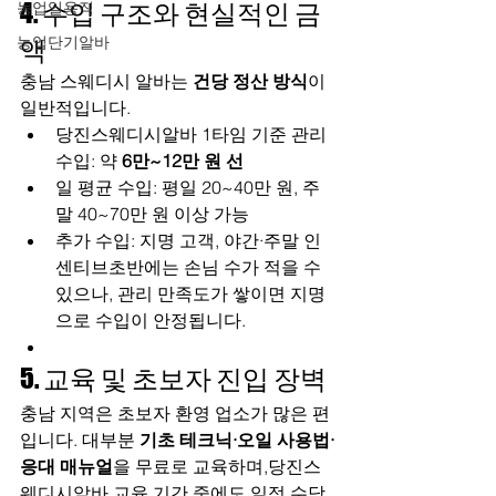
4. 수입 구조와 현실적인 금
농업일용직
농업단기알바
액
충남 스웨디시 알바는 
건당 정산 방식
이 
일반적입니다.
당진스웨디시알바 1타임 기준 관리 
수입: 약 
6만~12만 원 선
일 평균 수입: 평일 20~40만 원, 주
말 40~70만 원 이상 가능
추가 수입: 지명 고객, 야간·주말 인
센티브초반에는 손님 수가 적을 수 
있으나, 관리 만족도가 쌓이면 지명
으로 수입이 안정됩니다.
5. 교육 및 초보자 진입 장벽
충남 지역은 초보자 환영 업소가 많은 편
입니다. 대부분 
기초 테크닉·오일 사용법·
응대 매뉴얼
을 무료로 교육하며,당진스
웨디시알바 교육 기간 중에도 일정 수당