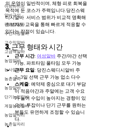
의 운영이 일반적이며, 체형·피로 회복을 
아르바이트
목적에 둔 코스가 주력입니다.당진스웨
알바구인
디시알바  서비스 범위가 비교적 명확해 
초보자도 교육을 통해 빠르게 적응할 수 
편의점알바
있다는 장점이 있습니다.
수산시장알바
고수익알바
3. 근무 형태와 시간
고금액알바
근무 시간
: 
여성알바
 주간/야간 선택 
농업알바
가능, 파트타임·풀타임 모두 가능
농사알바
근무 요일
: 당진스웨디시알바 주 
2~3일 선택 근무 가능 업소 다수
농촌알바
스케줄
: 예약제 중심으로 대기 부담
농장알바
이 적음야간과 주말에는 고객 수요
단기농업알바
가 늘어 수입이 높아지는 경향이 있
으며, 투잡이나 단기 근무를 원하는 
계절농업알바
분들도 유연하게 조정할 수 있습니
농업일자리
다.
농촌일자리