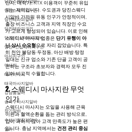
당진스웨디시알바
단지, 대학가, KTX 이용객이 꾸준히 유입
되는 지역입니다. 수도권과 당진스웨디
당진스웨디시구인
시알바 가까워 유동 인구가 안정적이며, 
당진테라피알바
출장·비즈니스 고객과 지역 직장인 수요
당진테라피구인
가 고르게 형성되어 있습니다. 이로 인해 
당진1인샵테라피알바
스웨디시 마사지 업종은 
단기 유행이 아
닌 상시 수요형
으로 자리 잡았습니다. 특
당진1인샵테라피구인
히 천안 불당동·두정동, 아산 배방·탕정 
마사지구인
일대는 신규 업소와 기존 단골 고객이 공
마사지
존하는 구조라 초보자와 경력자 모두 진
입이 비교적 수월합니다.
태국마사지
태국마사지알바
2. 스웨디시 마사지란 무엇
강남룸알바
인가
송파구마사지알바
스웨디시 마사지는 오일을 사용해 근육 
장기알바
이완과 혈액순환을 돕는 관리 방식으로, 
수산시장장기알바
압이 과하지 않아 고객 만족도가 높은 편
입니다. 충남 지역에서는 
건전 관리 중심
알바