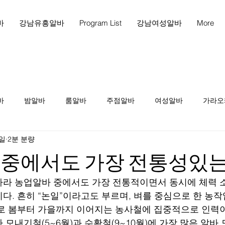
바
강남유흥알바
Program List
강남여성알바
More
바
밤알바
룸알바
주점알바
여성알바
가라오
5일
2분 분량
래방보도
노래방알바
천안마사지알바
천안마사지
 중에서도 가장 전통성있는
시알바
마사지알바
스웨디시알바
테라피알바
테
라 농업알바 중에서도 가장 전통적이면서 동시에 체력 소
다. 흔히 “논일”이라고도 부르며, 벼를 중심으로 한 농작
로 봄부터 가을까지 이어지는 농사철에 집중적으로 인력이
시구인
당진테라피알바
당진테라피구인
당진1인샵테라
 모내기철(5~6월)과 수확철(9~10월)에 가장 많은 알바