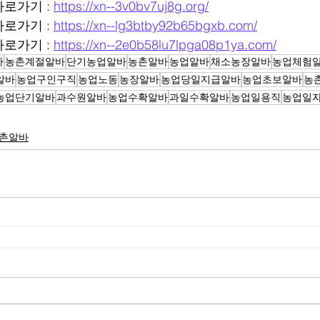
로가기 : 
https://xn--3v0bv7uj8g.org/
로가기 : 
https://xn--lg3btby92b65bgxb.com/
로가기 : 
https://xn--2e0b58lu7lpga08p1ya.com/
바
농촌계절알바
단기농업알바
농촌알바
농업알바
채소농장알바
농업체험
알바
농업구인구직
농업노동
농장알바
농업당일지급알바
농업초보알바
농
농업단기알바
과수원알바
농업수확알바
과일수확알바
농업일용직
농업일
촌알바