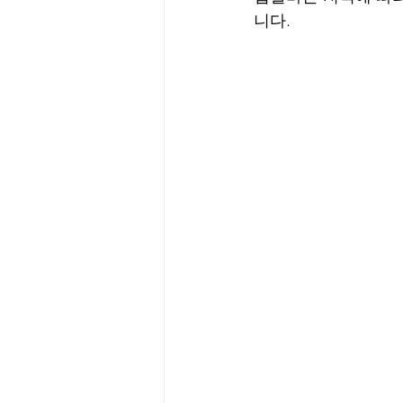
니다.
당진1인샵테라피구인
마사지