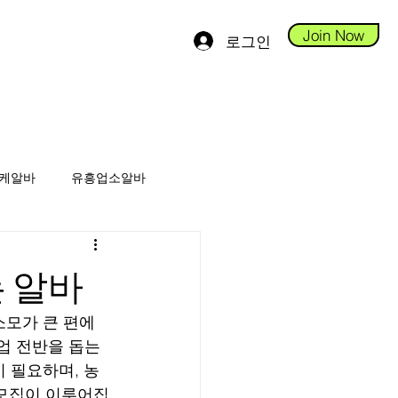
Join Now
로그인
케알바
유흥업소알바
천안마사지구인
 알바
라피구인
테라피1인샵
모가 큰 편에 
업 전반을 돕는 
 필요하며, 농
피알바
 모집이 이루어집