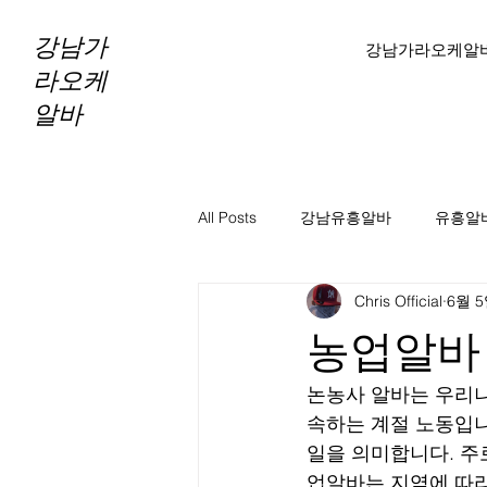
강남가
강남가라오케알
라오케
알바
All Posts
강남유흥알바
유흥알
Chris Official
6월 
노래주점알바
바알바
노
농업알바
천안스웨디시구인
천안스웨디
논농사 알바는 우리나
속하는 계절 노동입니
일을 의미합니다. 주
당진스웨디시알바
당진스웨디
업알바는 지역에 따라