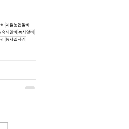
알바
계절농업알바
촌숙식알바
농사알바
자리
농사일자리