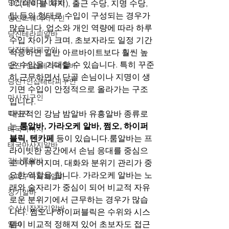
당진스웨디시알바
TC(테이블 차지), 출근 수당, 지명 수당, 
팁 등의 형태로 수입이 구성되는 경우가 
당진스웨디시구인
많습니다. 업소와 개인 역량에 따라 하루 
당진테라피알바
수입 차이가 크며, 초보자라도 일정 기간 
당진테라피구인
적응하면 일반 아르바이트보다 훨씬 높
은 수입을 기대할 수 있습니다. 특히 꾸준
당진1인샵테라피알바
히 근무하면서 단골 손님이나 지명이 생
당진1인샵테라피구인
기면 수입이 안정적으로 올라가는 구조
마사지구인
입니다.
마사지
대표적인 강남 밤알바 유흥알바 종류로
는 
룸알바, 가라오케 알바, 쩜오, 하이퍼
태국마사지
블릭, 텐카페
 등이 있습니다.룸알바는 프
태국마사지알바
라이빗한 공간에서 손님 응대를 중심으
강남룸알바
로 이루어지며, 대화와 분위기 관리가 중
요한 역할을 합니다. 가라오케 알바는 노
송파구마사지알바
래와 술자리가 중심이 되어 비교적 자유
장기알바
로운 분위기에서 근무하는 경우가 많습
수산시장장기알바
니다. 쩜오나 하이퍼블릭은 수위와 시스
템이 비교적 정해져 있어 초보자도 접근
알바