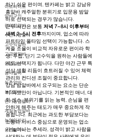
하기 쉬운 편이며, 텐카페는 밝고 강남유
아르바이트
흥알바 캐주얼한 분위기로 입문용 밤알
알바구인
바로 선택되는 경우가 많습니다.
편의점알바
근무 시간은 보통 
저녁 7~8시 이후부터 
새벽 2~5시 전후
까지이며, 업소에 따라 
수산시장알바
파트타임·풀타임 선택이 가능합니다. 스
고수익알바
케줄 조율이 비교적 자유로운 편이라 학
고금액알바
생, 투잡, 단기 고수익을 원하는 사람들에
게도 선택지가 됩니다. 다만 야간 근무 특
농업알바
성상 생활 리듬이 흐트러질 수 있어 체력 
농사알바
관리와 컨디션 조절이 중요합니다.
농촌알바
강남 밤알바에서 요구되는 요소는 단순
농장알바
히 외모만이 아닙니다. 기본적인 매너, 대
화 센스, 분위기를 읽는 능력, 손님을 편
단기농업알바
안하게 해주는 태도가 매우 중요하게 작
계절농업알바
용합니다. 최근에는 과도한 부담보다는 
농업일자리
소통과 서비스 중심으로 운영되는 업소
가 늘어나는 추세라, 성격이 밝고 사람을 
농촌일자리
상대하는 데 부담이 적은 사람에게 유리