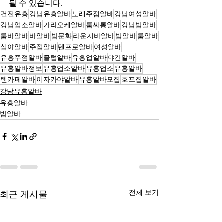
될 수 있습니다.
건전유흥
강남유흥알바
노래주점알바
강남여성알바
강남업소알바
가라오케알바
룸싸롱알바
강남밤알바
룸바알바
바알바
밤문화
라운지바알바
밤알바
룸알바
심야알바
주점알바
텐프로알바
여성알바
유흥주점알바
클럽알바
유흥업알바
야간알바
유흥알바정보
유흥업소알바
유흥업소
유흥알바
텐카페알바
이자카야알바
유흥알바모집
호프집알바
강남유흥알바
유흥알바
밤알바
전체 보기
최근 게시물