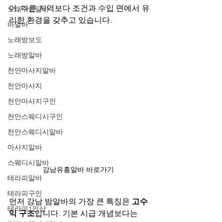
어, 다른 지역보다 조건과 수입 면에서 유
노래주점알바
리한 환경을 갖추고 있습니다.
바알바
노래방보도
노래방알바
천안마사지알바
천안마사지
천안마사지구인
천안스웨디시구인
천안스웨디시알바
마사지알바
스웨디시알바
강남유흥알바 바로가기 
테라피알바
테라피구인
먼저 강남 밤알바의 가장 큰 특징은 
고수
테라피1인샵
익 구조
입니다. 기본 시급 개념보다는 