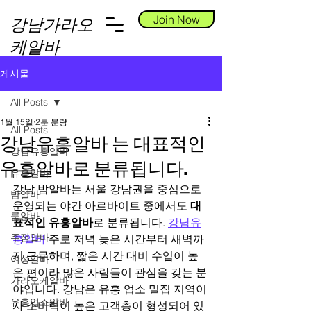
Join Now
강남가라오
케알바
게시물
All Posts
1월 15일
2분 분량
All Posts
강남유흥알바 는 대표적인
강남유흥알바
유흥알바로 분류됩니다.
유흥알바
강남 밤알바는 서울 강남권을 중심으로 
밤알바
운영되는 야간 아르바이트 중에서도 
대
룸알바
표적인 유흥알바
로 분류됩니다. 
강남유
주점알바
흥알바
 주로 저녁 늦은 시간부터 새벽까
지 근무하며, 짧은 시간 대비 수입이 높
여성알바
은 편이라 많은 사람들이 관심을 갖는 분
가라오케알바
야입니다. 강남은 유흥 업소 밀집 지역이
유흥업소알바
자 소비력이 높은 고객층이 형성되어 있