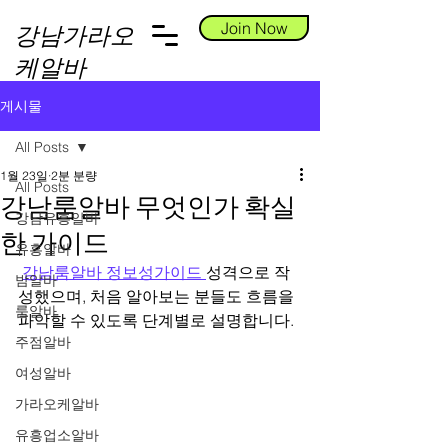
Join Now
강남가라오
케알바
게시물
All Posts
1월 23일
2분 분량
All Posts
강남룸알바 무엇인가 확실
강남유흥알바
한 가이드
유흥알바
강남룸알바 정보성가이드 
성격으로 작
밤알바
성했으며, 처음 알아보는 분들도 흐름을 
룸알바
파악할 수 있도록 단계별로 설명합니다.
주점알바
여성알바
가라오케알바
유흥업소알바