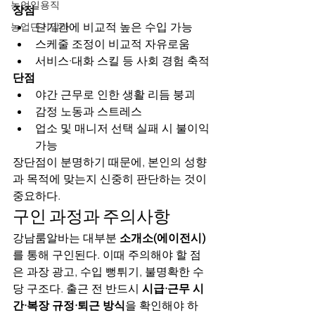
농업일용직
장점
단기간에 비교적 높은 수입 가능
농업단기알바
스케줄 조정이 비교적 자유로움
서비스·대화 스킬 등 사회 경험 축적
단점
야간 근무로 인한 생활 리듬 붕괴
감정 노동과 스트레스
업소 및 매니저 선택 실패 시 불이익 
가능
장단점이 분명하기 때문에, 본인의 성향
과 목적에 맞는지 신중히 판단하는 것이 
중요하다.
구인 과정과 주의사항
강남룸알바는 대부분 
소개소(에이전시)
를 통해 구인된다. 이때 주의해야 할 점
은 과장 광고, 수입 뻥튀기, 불명확한 수
당 구조다. 출근 전 반드시 
시급·근무 시
간·복장 규정·퇴근 방식
을 확인해야 하