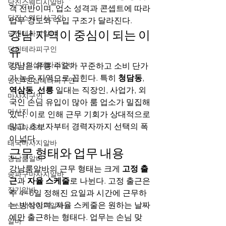
당진스웨디시알바
객 전반이며, 업소 성격과 콘셉트에 따라 
당진스웨디시구인
업무 강도와 수입 구조가 달라진다.
강남 지역이 중심이 되는 이
당진테라피알바
유
당진테라피구인
당진1인샵테라피알바
강남은 유흥 수요가 꾸준하고 소비 단가
가 높은 지역으로 꼽힌다. 특히 
청담동
, 
당진1인샵테라피구인
역삼동
, 
선릉
 일대는 직장인, 사업가, 외
마사지구인
국인 손님 유입이 많아 룸 업소가 밀집해 
마사지
있다. 이로 인해 근무 기회가 상대적으로 
많고, 초보자부터 경력자까지 선택의 폭
태국마사지
이 넓다.
태국마사지알바
근무 형태와 업무 내용
강남룸알바
강남룸알바의 근무 형태는 크게 
고정 출
송파구마사지알바
근
과 
자율 스케줄
로 나뉜다. 고정 출근은 
장기알바
주 4~6일 정해진 요일과 시간에 근무하
는 방식이며, 자율 스케줄은 원하는 날짜
수산시장장기알바
에만 출근하는 형태다. 업무는 손님 맞
알바