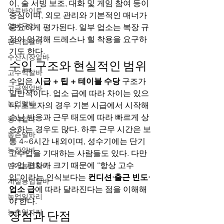
이, 술 서빙 보조, 대화 및 게임 참여 등이 
아르바이트
중심이며, 외모 관리와 기본적인 매너가 
알바구인
중요하게 평가된다. 일부 업소는 복장 규
정이 엄격해 드레스나 힐 착용을 요구하
편의점알바
기도 한다.
수산시장알바
수입 구조와 현실적인 범위
고수익알바
수입은 
시급 + 팁 + 테이블 수당
 구조가 
고금액알바
일반적이다. 업소 급에 따라 차이는 있으
농업알바
나, 초보자의 경우 기본 시급에서 시작해 
손님 반응과 근무 태도에 따라 빠르게 상
농사알바
승하는 경우도 많다. 하루 근무 시간은 보
농촌알바
통 4~6시간 내외이며, 성수기에는 단기 
농장알바
고수입을 기대하는 사람들도 있다. 다만 
수입 편차가 크기 때문에 “항상 고수
단기농업알바
입”이라는 인식보다는 
컨디션·출근 빈도·
계절농업알바
업소 급
에 따라 달라진다는 점을 이해해
농업일자리
야 한다.
농촌일자리
장점과 단점