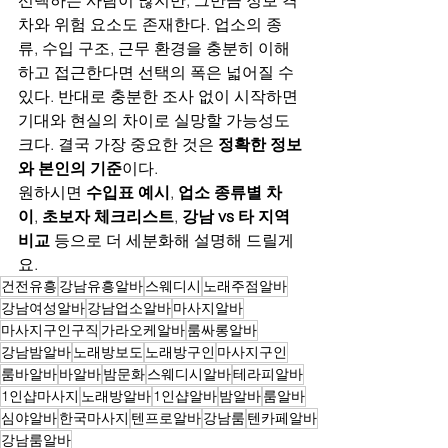
선택하는 사람이 많지만, 그만큼 정보 격
차와 위험 요소도 존재한다. 업소의 종
류, 수입 구조, 근무 환경을 충분히 이해
하고 접근한다면 선택의 폭은 넓어질 수 
있다. 반대로 충분한 조사 없이 시작하면 
기대와 현실의 차이로 실망할 가능성도 
크다. 결국 가장 중요한 것은 
정확한 정보
와 본인의 기준
이다.
원하시면 
수입표 예시
, 
업소 종류별 차
이
, 
초보자 체크리스트
, 
강남 vs 타 지역 
비교
 등으로 더 세분화해 설명해 드릴게
요.
건전유흥
강남유흥알바
스웨디시
노래주점알바
강남여성알바
강남업소알바
마사지알바
마사지구인구직
가라오케알바
룸싸롱알바
강남밤알바
노래방보도
노래방구인
마사지구인
룸바알바
바알바
밤문화
스웨디시알바
테라피알바
1인샵마사지
노래방알바
1인샵알바
밤알바
룸알바
심야알바
한국마사지
텐프로알바
강남룸
텐카페알바
강남룸알바