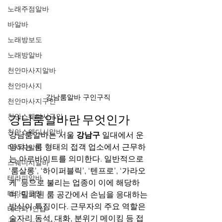
노래주점알바
바알바
노래방보도
노래방알바
천안마사지알바
천안마사지
강남룸알바 구인구직 
천안마사지구인
천안스웨디시구인
강남룸알바란 무엇인가
천안스웨디시알바
강남룸알바는 서울 
강남구
 일대에서 운
영되는 룸 형태의 접객 업소에서 근무하
마사지알바
는 아르바이트를 의미한다. 일반적으로 
스웨디시알바
‘룸살롱’, ‘하이퍼블릭’, ‘텐프로’, ‘가라오
테라피알바
케’ 등으로 불리는 업종이 이에 해당하
테라피구인
며, 밀폐된 룸 공간에서 손님을 응대하는 
방식이 특징이다. 근무자의 주요 역할은 
테라피1인샵
술자리 동석, 대화, 분위기 메이킹 등 접