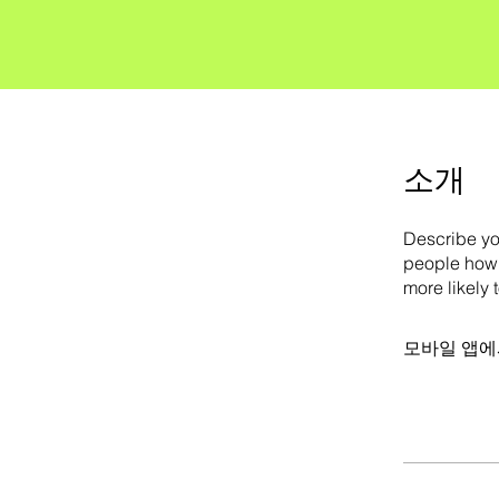
소개
Describe yo
people how 
more likely 
모바일 앱에