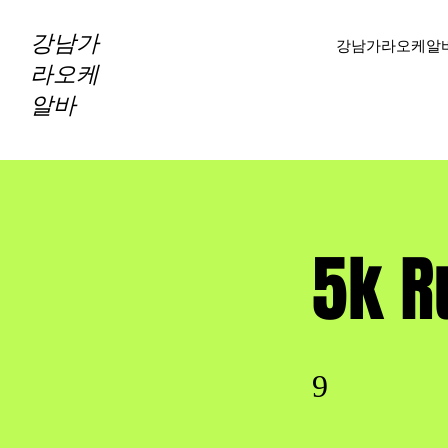
강남가
강남가라오케알
라오케
알바
5k R
9 undefined
9