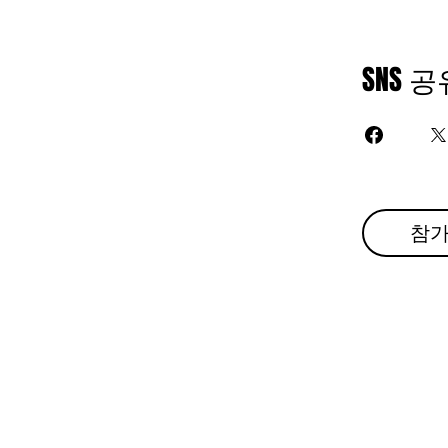
SNS 공
참