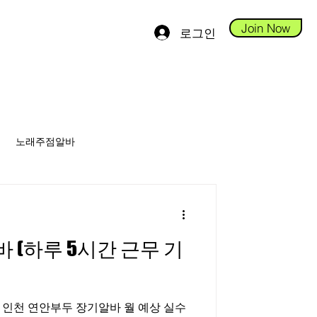
Join Now
로그인
노래주점알바
안스웨디시알바
(하루 5시간 근무 기
당진테라피알바
 연안부두 장기알바 월 예상 실수