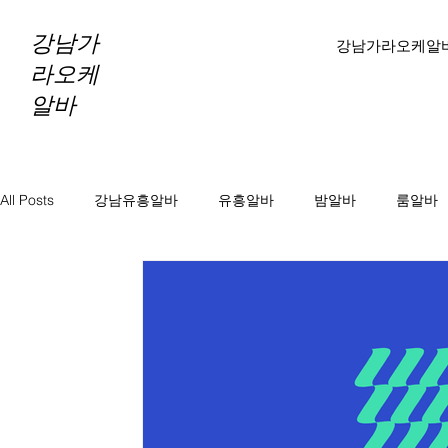
강남가
강남가라오케알
라오케
알바
All Posts
강남유흥알바
유흥알바
밤알바
룸알바
바알바
노래방보도
노래방알바
천안마사지알바
마사지알바
스웨디시알바
테라피알바
테라피구
당진테라피구인
당진1인샵테라피알바
당진1인샵테라