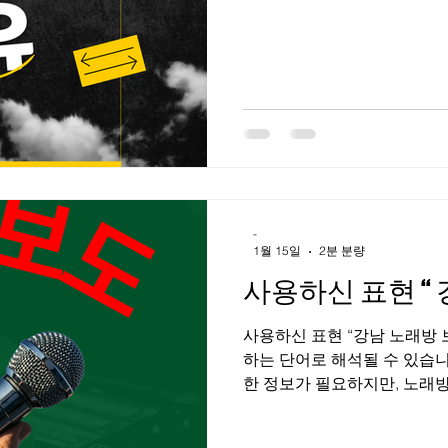
다. 일반적으로 ‘룸살롱’, ‘하
불리는 업종이 이에 해당하며
방식이 특징이다. 근무자의 주
메이킹 등 접객 전반이며, 업
수입 구조가 달라진다. 강남 
수요가 꾸준하고 소비 단가가 
역삼동 , 선릉 일대는 직장인, 사업가, 외국인 손님 유입이 많아 룸 업
소가 밀집해 있다. 이로 인해
부터 경력자까지 선택의 폭이 
-
1월 15일
2분 분량
사용하신 표현 
사용하신 표현 “강남 노래방 
하는 단어로 해석될 수 있습니
한 정보가 필요하지만, 노래방알바 불법적인 행위나 성
조장·안내하는 것은 제가 도
인구직 강남노래방보도 대신 아