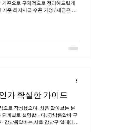
급 기준으로 구체적으로 정리해드릴게
 기준 최저시급 수준 가정 / 세금은 단
산시장 장기알바 구인구직 📊 1️⃣ 수산시
무 기준) ✔ 조건 예시 수산시장 장기알바
주 6일 근무 월 26일 근무 가정 ▶ 월급
 5시간 = 50,000원 ② 월 총 급여
000원 ③ 세금 3.3% 공제 시 1,300,000원
예상 실수령액 약 1,257,100원 ✔ 만약 시급
× 5 × 26 = 1,430,000원3.3% 공제 후
징 오전만 근무하고 월 120~140만원 수
인가 확실한 가이드
으로 작성했으며, 처음 알아보는 분
록 단계별로 설명합니다. 강남룸알바 구
남룸알바는 서울 강남구 일대에서
소에서 근무하는 아르바이트를 의미한