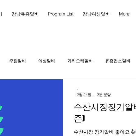
바
강남유흥알바
Program List
강남여성알바
More
주점알바
여성알바
가라오케알바
유흥업소알바
천안마사지
천안마사지구인
천안스웨디시구인
천
-
2월 24일
2분 분량
수산시장장기알바 
인
테라피1인샵
당진스웨디시알바
당진스웨디시구인
준)
수산시장 장기알바 좋아요 👍 인천
피구인
마사지구인
마사지