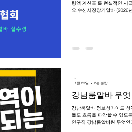
령액 계산표 를 현실적인 시
요.수산시장장기알바 (2026년
순 3.3% 공제 기준 예시) 수
장 장기알바 (하루 5시간 근
시급: 10,000원 하루 5시간 
계산 ① 하루 급여 10,000원 ×
50,000원 × 26일 = 1,300,
× 0.033 = 42,900원 👉 
11,000원으로 오르면? 11,000 
→ 약 1,383,000원 💡 특
-
1월 23일
2분 분량
강남룸알바 무엇
강남룸알바 정보성가이드 성격
들도 흐름을 파악할 수 있도
인구직 강남룸알바란 무엇인가 강
운영되는 룸 형태의 접객 업