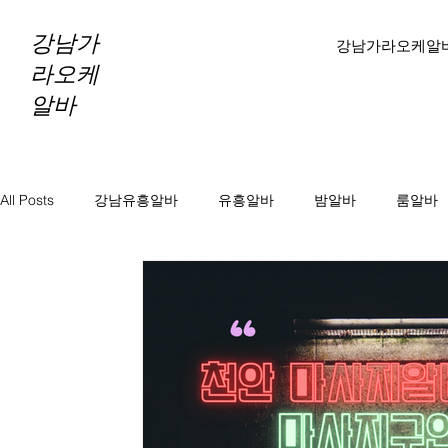
강남가
강남가라오케알
라오케
알바
All Posts
강남유흥알바
유흥알바
밤알바
룸알바
바알바
노래방보도
노래방알바
천안마사지알바
마사지알바
스웨디시알바
테라피알바
테라피구
당진테라피구인
당진1인샵테라피알바
당진1인샵테라