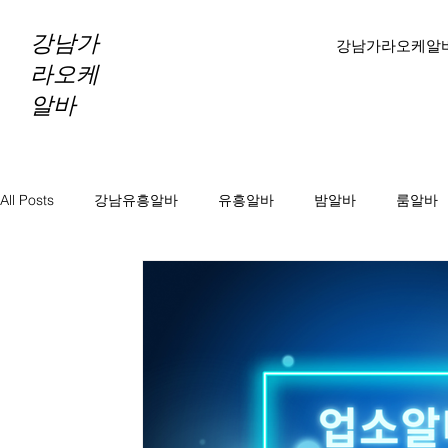
강남가
강남가라오케알
라오케
알바
All Posts
강남유흥알바
유흥알바
밤알바
룸알바
바알바
노래방보도
노래방알바
천안마사지알바
마사지알바
스웨디시알바
테라피알바
테라피구
당진테라피구인
당진1인샵테라피알바
당진1인샵테라