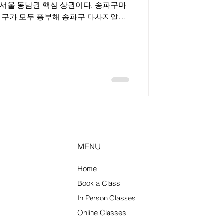
서울 동남권 핵심 상권이다. 송파구마
며, 스웨디시·스포츠마사지·일반 마사지
급 상권과 생활 상권이 공존해 선택 폭
송파구
실·문정·가락·석촌 등 지역별로 상권
쇼핑몰·관광객 수요가 많고, 가락·문정
촌은 조용한 생활형 상권 성향이 강하
 일정한 고객 흐름 이 형성된다. 전체적
고 관리 목적이 명확해, 과도한 요구보
심의 마사지 수요 가 많다. 2. 송파구
 마사지알바는 근무 조건 선택
MENU
Home
Book a Class
In Person Classes
Online Classes