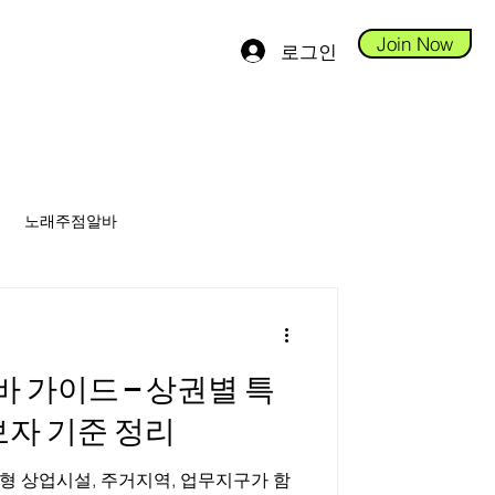
Join Now
로그인
노래주점알바
안스웨디시알바
가이드 – 상권별 특
당진테라피알바
자 기준 정리
형 상업시설, 주거지역, 업무지구가 함