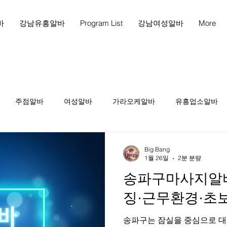
바
강남유흥알바
Program List
강남여성알바
More
주점알바
여성알바
가라오케알바
유흥업소알바
천안마사지
천안마사지구인
천안스웨디시구인
천
Big Bang
1월 26일
2분 분량
송파구마사지알바 
인
테라피1인샵
당진스웨디시알바
당진스웨디시구인
징·근무환경·초보
송파구는 잠실을 중심으로 대
피구인
마사지구인
마사지