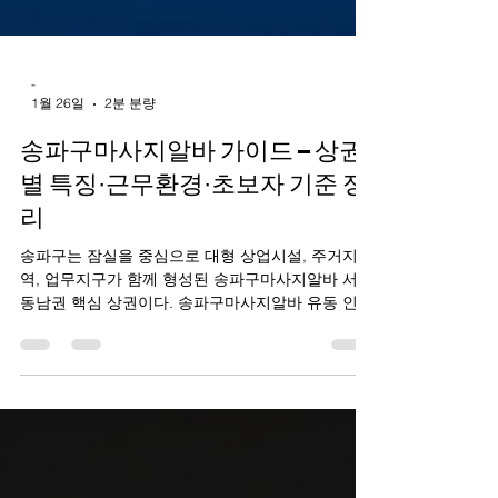
-
1월 26일
2분 분량
송파구마사지알바 가이드 – 상권
별 특징·근무환경·초보자 기준 정
리
송파구는 잠실을 중심으로 대형 상업시설, 주거지
역, 업무지구가 함께 형성된 송파구마사지알바 서울
동남권 핵심 상권이다. 송파구마사지알바 유동 인구
와 상주 인구가 모두 풍부해 송파구 마사지알바는
수요 안정성이 높은 편이며, 스웨디시·스포츠마사지
·일반 마사지 등 업종 구성도 다양하다. 고급 상권과
생활 상권이 공존해 선택 폭이 넓은 것이 가장 큰 장
점이다. 송파구 마사지 상권 특징 1. 송파구 마사지
상권 특징 송파구는 잠실·문정·가락·석촌 등 지역별