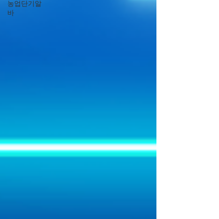
농업단기알
바