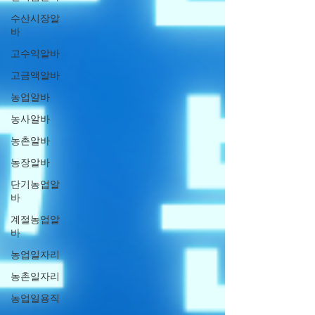
수산시장알
바
고수익알바
고금액알바
농업알바
농사알바
농촌알바
농장알바
단기농업알
바
계절농업알
바
농업일자리
농촌일자리
농업일용직