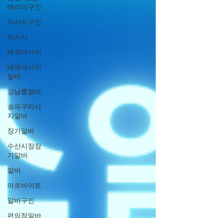
테라피구인
마사지구인
마사지
태국마사지
태국마사지
알바
강남룸알바
송파구마사
지알바
장기알바
수산시장장
기알바
알바
아르바이트
알바구인
편의점알바