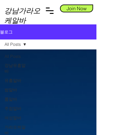
Join Now
강남가라오
케알바
블로그
All Posts
All Posts
강남유흥알
바
유흥알바
밤알바
룸알바
주점알바
여성알바
가라오케알
바