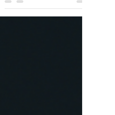
준 으로 정리한 충남 스웨디시 알바 가이드(약 2천
자 분량) 입니다. 지역 특성부터 수입 구조, 근무 조
건, 주의사항까지 당진스웨디시알바 처음 알아보는
분도 이해하기 쉽게 설명합니다. 당진스웨디시알바
1. 충남 스웨디시 알바 시장 개요 충청남도는 천안·
아산을 중심으로 산업단지, 대학가, KTX 이용객이
꾸준히 유입되는 지역입니다. 수도권과 당진스웨디
시알바 가까워 유동 인구가 안정적이며, 출장·비즈
니스 고객과 지역 직장인 수요가 고르게 형성되어
있습니다. 이로 인해 스웨디시 마사지 업종은 단기
유행이 아닌 상시 수요형 으로 자리 잡았습니다. 특
히 천안 불당동·두정동, 아산 배방·탕정 일대는 신규
업소와 기존 단골 고객이 공존하는 구조라 초보자와
경력자 모두 진입이 비교적 수월합니다. 2. 스웨디시
마사지란 무엇인가 스웨디시 마사지는 오일을 사용
해 근육 이완과 혈액순환을 돕는 관리 방식으로, 압
이 과하