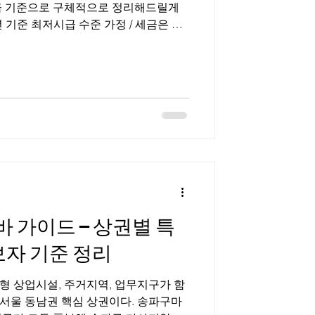
급 기준으로 구체적으로 정리해드릴게
 기준 최저시급 수준 가정 / 세금은 단
산시장 장기알바 구인구직 📊 1️⃣ 수산시
무 기준) ✔ 조건 예시 수산시장 장기알바
주 6일 근무 월 26일 근무 가정 ▶ 월급
 5시간 = 50,000원 ② 월 총 급여
000원 ③ 세금 3.3% 공제 시 1,300,000원
예상 실수령액 약 1,257,100원 ✔ 만약 시급
× 5 × 26 = 1,430,000원3.3% 공제 후
징 오전만 근무하고 월 120~140만원 수
가이드 – 상권별 특
자 기준 정리
형 상업시설, 주거지역, 업무지구가 함
서울 동남권 핵심 상권이다. 송파구마