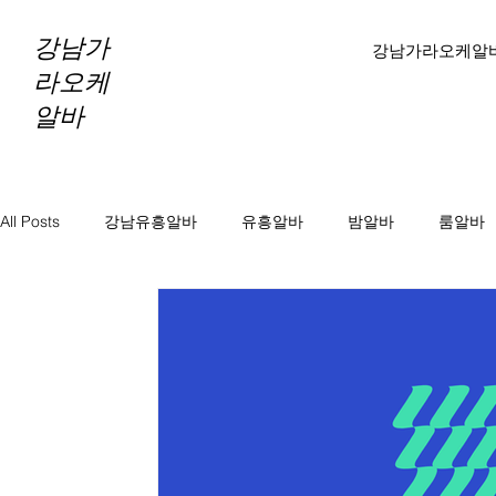
강남가
강남가라오케알
라오케
알바
All Posts
강남유흥알바
유흥알바
밤알바
룸알바
바알바
노래방보도
노래방알바
천안마사지알바
마사지알바
스웨디시알바
테라피알바
테라피구
당진테라피구인
당진1인샵테라피알바
당진1인샵테라