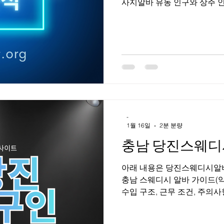
사지알바 유동 인구와 상주 인구가 모두 풍부해 송파구 마사지알바
는 수요 안정성이 높은 편이
등 업종 구성도 다양하다. 고
이 넓은 것이 가장 큰 장점이다. 송파구 마사지 상권 특징 1. 
마사지 상권 특징 송파구는 잠
성격이 나뉜다. 잠실은 대형 
은 직장인과 거주민 중심, 석
다. 이로 인해 주간·야간 모두
으로 고객 연령대가 비교적 높
다는 컨디션 관리·피로 회복 중
-
마사지알바 근무 형태 송파구
1월 16일
2분 분량
충남 당진스웨디
아래 내용은 당진스웨디시알바 합법·건전 마사지 기준 으로 
충남 스웨디시 알바 가이드(약
수입 구조, 근무 조건, 주
는 분도 이해하기 쉽게 설명합
디시 알바 시장 개요 충청남도