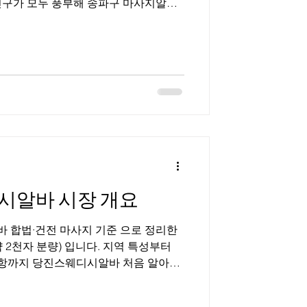
며, 스웨디시·스포츠마사지·일반 마사지
급 상권과 생활 상권이 공존해 선택 폭
송파구
실·문정·가락·석촌 등 지역별로 상권
쇼핑몰·관광객 수요가 많고, 가락·문정
촌은 조용한 생활형 상권 성향이 강하
 일정한 고객 흐름 이 형성된다. 전체적
고 관리 목적이 명확해, 과도한 요구보
심의 마사지 수요 가 많다. 2. 송파구
 마사지알바는 근무 조건 선택
시알바 시장 개요
정리한
 2천자 분량) 입니다. 지역 특성부터
의사항까지 당진스웨디시알바 처음 알아보
니다. 당진스웨디시알바 1. 충남 스웨
는 천안·아산을 중심으로 산업단지, 대