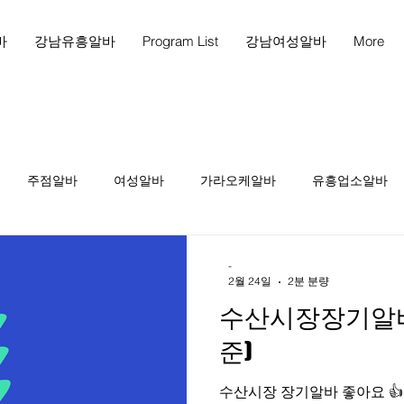
바
강남유흥알바
Program List
강남여성알바
More
주점알바
여성알바
가라오케알바
유흥업소알바
천안마사지
천안마사지구인
천안스웨디시구인
천
-
2월 24일
2분 분량
수산시장장기알바 
인
테라피1인샵
당진스웨디시알바
당진스웨디시구인
준)
수산시장 장기알바 좋아요 👍 인천
피구인
마사지구인
마사지