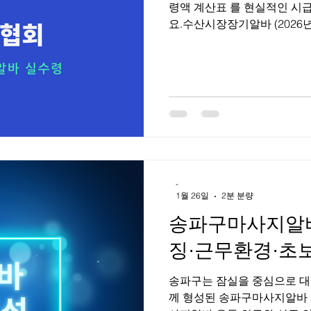
령액 계산표 를 현실적인 시
요.수산시장장기알바 (2026년
순 3.3% 공제 기준 예시) 수
장 장기알바 (하루 5시간 근
시급: 10,000원 하루 5시간 
계산 ① 하루 급여 10,000원 ×
50,000원 × 26일 = 1,300,
× 0.033 = 42,900원 👉 
11,000원으로 오르면? 11,000 
→ 약 1,383,000원 💡 특
-
1월 26일
2분 분량
송파구마사지알바 
징·근무환경·초보
송파구는 잠실을 중심으로 대
께 형성된 송파구마사지알바 