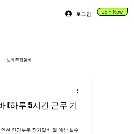
Join Now
로그인
노래주점알바
안스웨디시알바
(하루 5시간 근무 기
당진테라피알바
 연안부두 장기알바 월 예상 실수