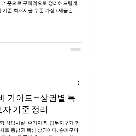
급 기준으로 구체적으로 정리해드릴게
 기준 최저시급 수준 가정 / 세금은 단
산시장 장기알바 구인구직 📊 1️⃣ 수산시
무 기준) ✔ 조건 예시 수산시장 장기알바
주 6일 근무 월 26일 근무 가정 ▶ 월급
 5시간 = 50,000원 ② 월 총 급여
000원 ③ 세금 3.3% 공제 시 1,300,000원
예상 실수령액 약 1,257,100원 ✔ 만약 시급
× 5 × 26 = 1,430,000원3.3% 공제 후
징 오전만 근무하고 월 120~140만원 수
가이드 – 상권별 특
자 기준 정리
형 상업시설, 주거지역, 업무지구가 함
서울 동남권 핵심 상권이다. 송파구마