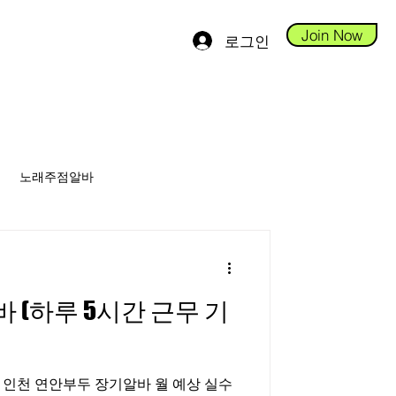
Join Now
로그인
노래주점알바
안스웨디시알바
(하루 5시간 근무 기
당진테라피알바
 연안부두 장기알바 월 예상 실수