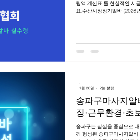
령액 계산표 를 현실적인 시
요.수산시장장기알바 (2026년
순 3.3% 공제 기준 예시) 수
장 장기알바 (하루 5시간 근
시급: 10,000원 하루 5시간 
계산 ① 하루 급여 10,000원 ×
50,000원 × 26일 = 1,300,
× 0.033 = 42,900원 👉 
11,000원으로 오르면? 11,000 
→ 약 1,383,000원 💡 특
-
1월 26일
2분 분량
송파구마사지알바 
징·근무환경·초보
송파구는 잠실을 중심으로 대
께 형성된 송파구마사지알바 