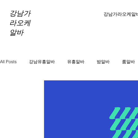
강남가
강남가라오케알
라오케
알바
All Posts
강남유흥알바
유흥알바
밤알바
룸알바
바알바
노래방보도
노래방알바
천안마사지알바
마사지알바
스웨디시알바
테라피알바
테라피구
당진테라피구인
당진1인샵테라피알바
당진1인샵테라