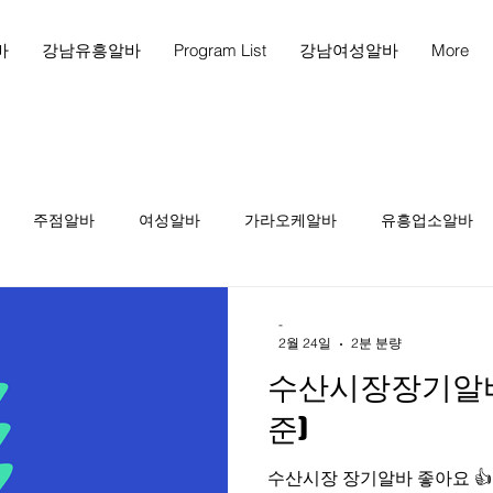
바
강남유흥알바
Program List
강남여성알바
More
주점알바
여성알바
가라오케알바
유흥업소알바
천안마사지
천안마사지구인
천안스웨디시구인
천
-
2월 24일
2분 분량
수산시장장기알바 
인
테라피1인샵
당진스웨디시알바
당진스웨디시구인
준)
수산시장 장기알바 좋아요 👍 인천
피구인
마사지구인
마사지