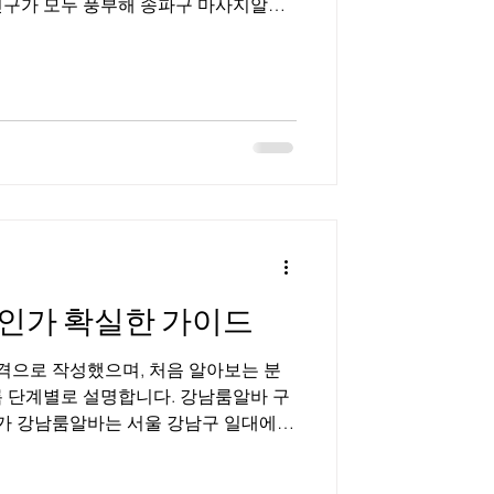
며, 스웨디시·스포츠마사지·일반 마사지
급 상권과 생활 상권이 공존해 선택 폭
송파구
실·문정·가락·석촌 등 지역별로 상권
쇼핑몰·관광객 수요가 많고, 가락·문정
촌은 조용한 생활형 상권 성향이 강하
 일정한 고객 흐름 이 형성된다. 전체적
고 관리 목적이 명확해, 과도한 요구보
심의 마사지 수요 가 많다. 2. 송파구
 마사지알바는 근무 조건 선택
인가 확실한 가이드
으로 작성했으며, 처음 알아보는 분
록 단계별로 설명합니다. 강남룸알바 구
남룸알바는 서울 강남구 일대에서
소에서 근무하는 아르바이트를 의미한
이퍼블릭’, ‘텐프로’, ‘가라오케’ 등으로