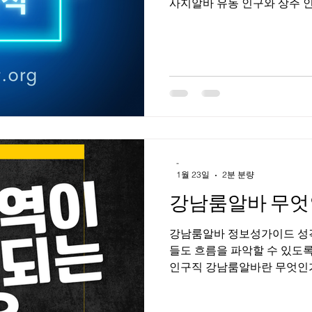
사지알바 유동 인구와 상주 인구가 모두 풍부해 송파구 마사지알바
는 수요 안정성이 높은 편이
등 업종 구성도 다양하다. 고
이 넓은 것이 가장 큰 장점이다. 송파구 마사지 상권 특징 1. 
마사지 상권 특징 송파구는 잠
성격이 나뉜다. 잠실은 대형 
은 직장인과 거주민 중심, 석
다. 이로 인해 주간·야간 모두
으로 고객 연령대가 비교적 높
다는 컨디션 관리·피로 회복 중
-
마사지알바 근무 형태 송파구
1월 23일
2분 분량
강남룸알바 무엇
강남룸알바 정보성가이드 성격
들도 흐름을 파악할 수 있도
인구직 강남룸알바란 무엇인가 강
운영되는 룸 형태의 접객 업
다. 일반적으로 ‘룸살롱’, ‘하