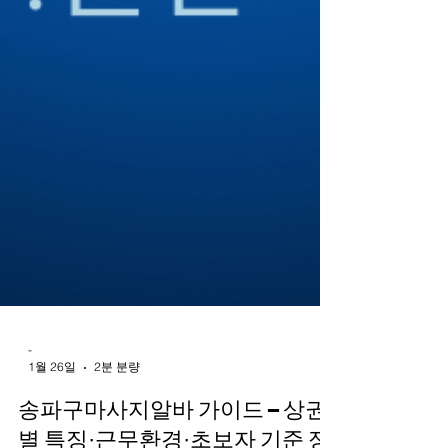
-
1월 26일
2분 분량