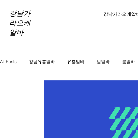
강남가
강남가라오케알
라오케
알바
All Posts
강남유흥알바
유흥알바
밤알바
룸알바
바알바
노래방보도
노래방알바
천안마사지알바
마사지알바
스웨디시알바
테라피알바
테라피구
당진테라피구인
당진1인샵테라피알바
당진1인샵테라