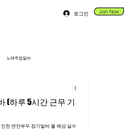
Join Now
로그인
노래주점알바
안스웨디시알바
(하루 5시간 근무 기
당진테라피알바
 연안부두 장기알바 월 예상 실수