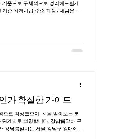
급 기준으로 구체적으로 정리해드릴게
 기준 최저시급 수준 가정 / 세금은 단
산시장 장기알바 구인구직 📊 1️⃣ 수산시
무 기준) ✔ 조건 예시 수산시장 장기알바
주 6일 근무 월 26일 근무 가정 ▶ 월급
 5시간 = 50,000원 ② 월 총 급여
000원 ③ 세금 3.3% 공제 시 1,300,000원
예상 실수령액 약 1,257,100원 ✔ 만약 시급
× 5 × 26 = 1,430,000원3.3% 공제 후
징 오전만 근무하고 월 120~140만원 수
인가 확실한 가이드
으로 작성했으며, 처음 알아보는 분
록 단계별로 설명합니다. 강남룸알바 구
남룸알바는 서울 강남구 일대에서
소에서 근무하는 아르바이트를 의미한