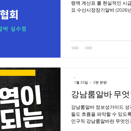
령액 계산표 를 현실적인 시
요.수산시장장기알바 (2026년
순 3.3% 공제 기준 예시) 수
장 장기알바 (하루 5시간 근
시급: 10,000원 하루 5시간 
계산 ① 하루 급여 10,000원 ×
50,000원 × 26일 = 1,300,
× 0.033 = 42,900원 👉 
11,000원으로 오르면? 11,000 
→ 약 1,383,000원 💡 특
-
1월 23일
2분 분량
강남룸알바 무엇
강남룸알바 정보성가이드 성격
들도 흐름을 파악할 수 있도
인구직 강남룸알바란 무엇인가 강
운영되는 룸 형태의 접객 업