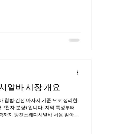
이퍼블릭’, ‘텐프로’, ‘가라오케’ 등으로
, 밀폐된 룸 공간에서 손님을 응대하는
요 역할은 술자리 동석, 대화, 분위기
소 성격과 콘셉트에 따라 업무 강도와
지역이 중심이 되는 이유 강남은 유흥
높은 지역으로 꼽힌다. 특히 청담동 ,
 근무 기회가 상대적으로 많고, 초보자
넓다. 근무 형태와 업무 내용
시알바 시장 개요
정리한
 2천자 분량) 입니다. 지역 특성부터
의사항까지 당진스웨디시알바 처음 알아보
니다. 당진스웨디시알바 1. 충남 스웨
는 천안·아산을 중심으로 산업단지, 대