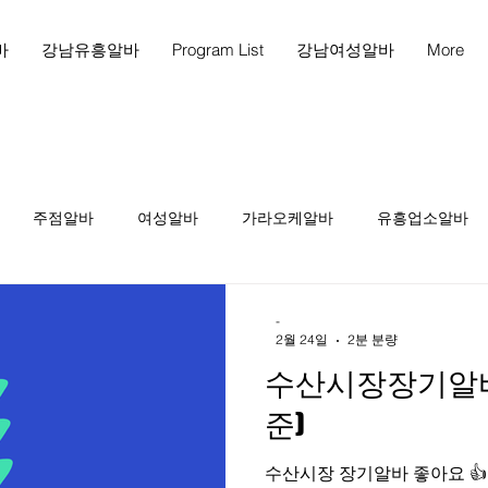
바
강남유흥알바
Program List
강남여성알바
More
주점알바
여성알바
가라오케알바
유흥업소알바
천안마사지
천안마사지구인
천안스웨디시구인
천
-
2월 24일
2분 분량
수산시장장기알바 
인
테라피1인샵
당진스웨디시알바
당진스웨디시구인
준)
수산시장 장기알바 좋아요 👍 인천
피구인
마사지구인
마사지