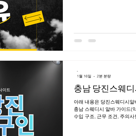
다. 일반적으로 ‘룸살롱’, ‘하
불리는 업종이 이에 해당하며
방식이 특징이다. 근무자의 주
메이킹 등 접객 전반이며, 업
수입 구조가 달라진다. 강남 
수요가 꾸준하고 소비 단가가 
역삼동 , 선릉 일대는 직장인, 사업가, 외국인 손님 유입이 많아 룸 업
소가 밀집해 있다. 이로 인해
부터 경력자까지 선택의 폭이 
-
1월 16일
2분 분량
충남 당진스웨디
아래 내용은 당진스웨디시알바 합법·건전 마사지 기준 으로 
충남 스웨디시 알바 가이드(약
수입 구조, 근무 조건, 주
는 분도 이해하기 쉽게 설명합
디시 알바 시장 개요 충청남도