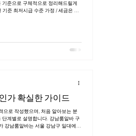
급 기준으로 구체적으로 정리해드릴게
 기준 최저시급 수준 가정 / 세금은 단
산시장 장기알바 구인구직 📊 1️⃣ 수산시
무 기준) ✔ 조건 예시 수산시장 장기알바
주 6일 근무 월 26일 근무 가정 ▶ 월급
 5시간 = 50,000원 ② 월 총 급여
000원 ③ 세금 3.3% 공제 시 1,300,000원
예상 실수령액 약 1,257,100원 ✔ 만약 시급
× 5 × 26 = 1,430,000원3.3% 공제 후
징 오전만 근무하고 월 120~140만원 수
인가 확실한 가이드
으로 작성했으며, 처음 알아보는 분
록 단계별로 설명합니다. 강남룸알바 구
남룸알바는 서울 강남구 일대에서
소에서 근무하는 아르바이트를 의미한