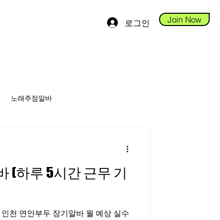
Join Now
로그인
노래주점알바
안스웨디시알바
(하루 5시간 근무 기
당진테라피알바
 연안부두 장기알바 월 예상 실수