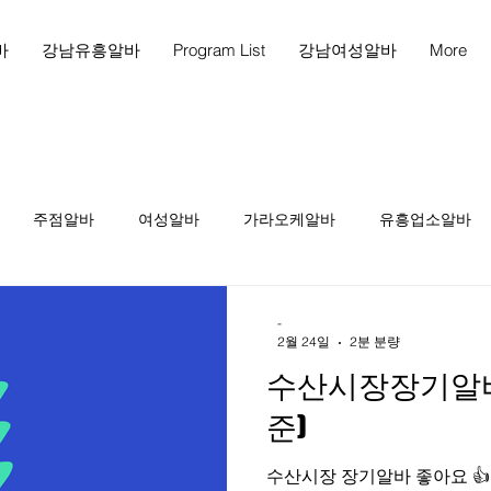
바
강남유흥알바
Program List
강남여성알바
More
주점알바
여성알바
가라오케알바
유흥업소알바
천안마사지
천안마사지구인
천안스웨디시구인
천
-
2월 24일
2분 분량
수산시장장기알바 
인
테라피1인샵
당진스웨디시알바
당진스웨디시구인
준)
수산시장 장기알바 좋아요 👍 인천
피구인
마사지구인
마사지