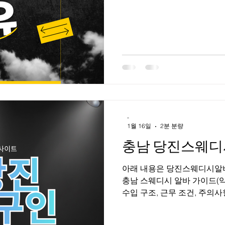
다. 일반적으로 ‘룸살롱’, ‘하
불리는 업종이 이에 해당하며
방식이 특징이다. 근무자의 주
메이킹 등 접객 전반이며, 업
수입 구조가 달라진다. 강남 
수요가 꾸준하고 소비 단가가 
역삼동 , 선릉 일대는 직장인, 사업가, 외국인 손님 유입이 많아 룸 업
소가 밀집해 있다. 이로 인해
부터 경력자까지 선택의 폭이 
-
1월 16일
2분 분량
충남 당진스웨디
아래 내용은 당진스웨디시알바 합법·건전 마사지 기준 으로 
충남 스웨디시 알바 가이드(약
수입 구조, 근무 조건, 주
는 분도 이해하기 쉽게 설명합
디시 알바 시장 개요 충청남도