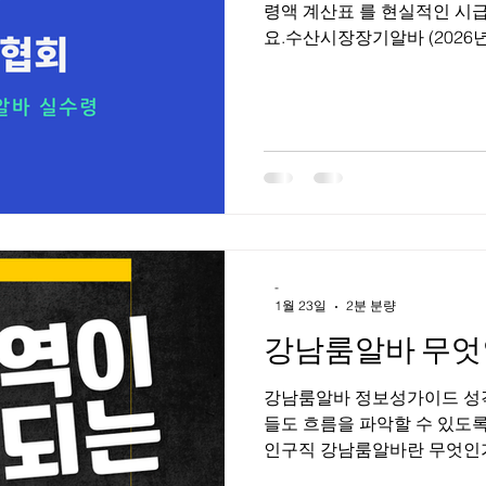
령액 계산표 를 현실적인 시
요.수산시장장기알바 (2026년
순 3.3% 공제 기준 예시) 수
장 장기알바 (하루 5시간 근
시급: 10,000원 하루 5시간 
계산 ① 하루 급여 10,000원 ×
50,000원 × 26일 = 1,300,
× 0.033 = 42,900원 👉 
11,000원으로 오르면? 11,000 
→ 약 1,383,000원 💡 특
-
1월 23일
2분 분량
강남룸알바 무엇
강남룸알바 정보성가이드 성격
들도 흐름을 파악할 수 있도
인구직 강남룸알바란 무엇인가 강
운영되는 룸 형태의 접객 업