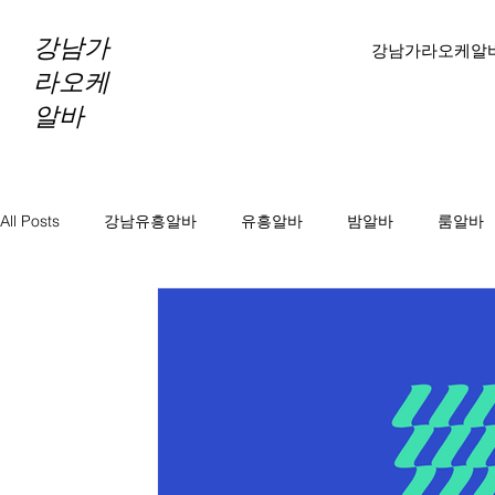
강남가
강남가라오케알
라오케
알바
All Posts
강남유흥알바
유흥알바
밤알바
룸알바
바알바
노래방보도
노래방알바
천안마사지알바
마사지알바
스웨디시알바
테라피알바
테라피구
당진테라피구인
당진1인샵테라피알바
당진1인샵테라