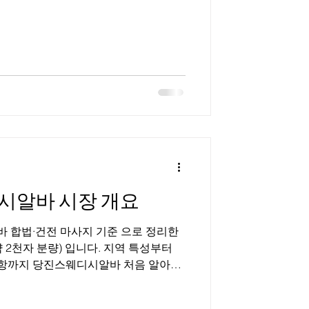
이퍼블릭’, ‘텐프로’, ‘가라오케’ 등으로
, 밀폐된 룸 공간에서 손님을 응대하는
요 역할은 술자리 동석, 대화, 분위기
소 성격과 콘셉트에 따라 업무 강도와
지역이 중심이 되는 이유 강남은 유흥
높은 지역으로 꼽힌다. 특히 청담동 ,
 근무 기회가 상대적으로 많고, 초보자
넓다. 근무 형태와 업무 내용
시알바 시장 개요
정리한
 2천자 분량) 입니다. 지역 특성부터
의사항까지 당진스웨디시알바 처음 알아보
니다. 당진스웨디시알바 1. 충남 스웨
는 천안·아산을 중심으로 산업단지, 대