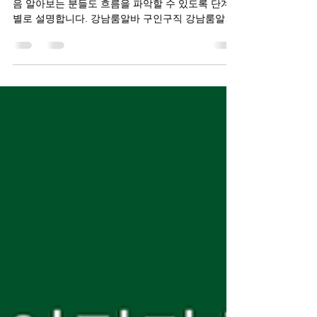
강남룸알바 정보성가이드 성격으로 작성했으며, 처
음 알아보는 분들도 흐름을 파악할 수 있도록 단계
별로 설명합니다. 강남룸알바 구인구직 강남룸알바
란 무엇인가 강남룸알바는 서울 강남구 일대에서 운
영되는 룸 형태의 접객 업소에서 근무하는 아르바이
트를 의미한다. 일반적으로 ‘룸살롱’, ‘하이퍼블릭’,
‘텐프로’, ‘가라오케’ 등으로 불리는 업종이 이에 해당
하며, 밀폐된 룸 공간에서 손님을 응대하는 방식이
특징이다. 근무자의 주요 역할은 술자리 동석, 대화,
분위기 메이킹 등 접객 전반이며, 업소 성격과 콘셉
트에 따라 업무 강도와 수입 구조가 달라진다. 강남
지역이 중심이 되는 이유 강남은 유흥 수요가 꾸준
하고 소비 단가가 높은 지역으로 꼽힌다. 특히 청담
동 , 역삼동 , 선릉 일대는 직장인, 사업가, 외국인 손
님 유입이 많아 룸 업소가 밀집해 있다. 이로 인해 근
무 기회가 상대적으로 많고, 초보자부터 경력자까지
선택의 폭이 넓다. 근무 형태와 업무 내용