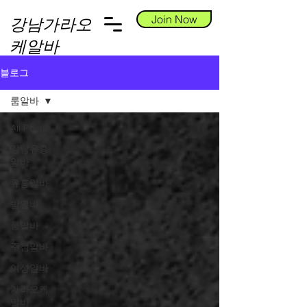
Join Now
강남가라오
케알바
블로그
룸알바
All Posts
강남유흥
알바
유흥알바
밤알바
룸알바
주점알바
여성알바
가라오케
알바