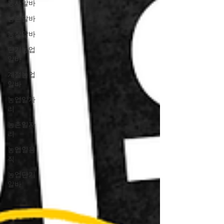
농사알바
농촌알바
농장알바
단기농업
알바
계절농업
알바
농업일자
리
농촌일자
리
농업일용
직
농업단기
알바