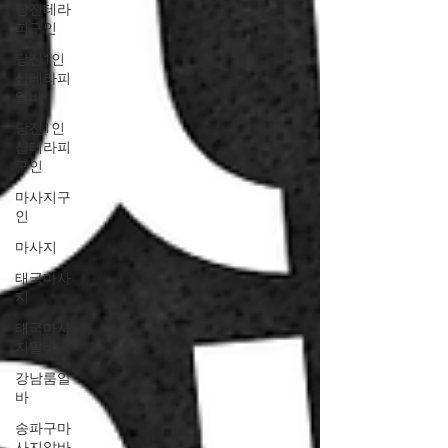
당진테라
피구인
당진1인
샵테라피
알바
당진1인
샵테라피
구인
마사지구
인
마사지
태국마사
지
태국마사
지알바
강남룸알
바
송파구마
사지알바