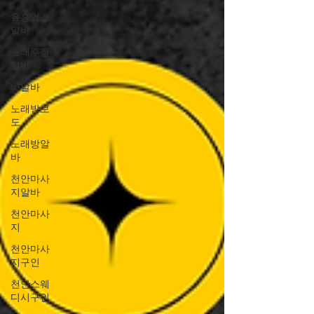
유흥업소
알바
노래주점
알바
바알바
노래방보
도
노래방알
바
천안마사
지알바
천안마사
지
천안마사
지구인
천안스웨
디시구인