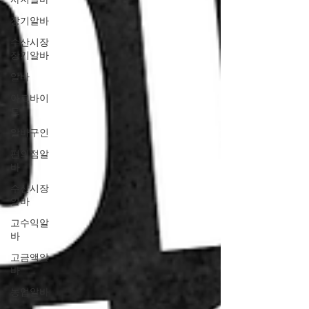
장기알바
수산시장
장기알바
알바
아르바이
트
알바구인
편의점알
바
수산시장
알바
고수익알
바
고금액알
바
농업알바