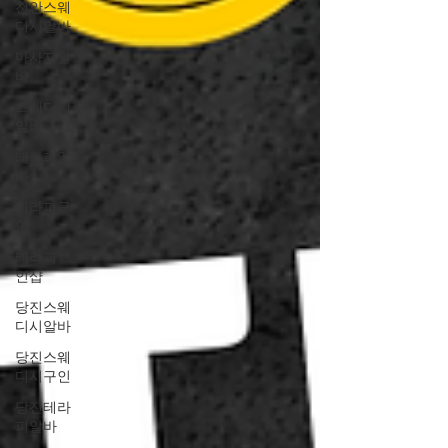
천안스웨
디시알바
마사지알
바
스웨디시
알바
테라피알
바
테라피구
인
테라피1
인샵
당진스웨
디시알바
당진스웨
디시구인
당진테라
피알바