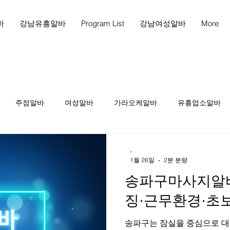
바
강남유흥알바
Program List
강남여성알바
More
주점알바
여성알바
가라오케알바
유흥업소알바
천안마사지
천안마사지구인
천안스웨디시구인
천
-
1월 26일
2분 분량
송파구마사지알바 
인
테라피1인샵
당진스웨디시알바
당진스웨디시구인
징·근무환경·초보
송파구는 잠실을 중심으로 대
피구인
마사지구인
마사지