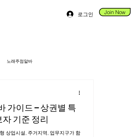
Join Now
로그인
노래주점알바
안스웨디시알바
가이드 – 상권별 특
당진테라피알바
자 기준 정리
형 상업시설, 주거지역, 업무지구가 함