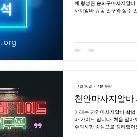
께 형성된 송파구마사지알바 
사지알바 유동 인구와 상주 인구가 모두 풍부해 송파구 마사지알바
는 수요 안정성이 높은 편이
등 업종 구성도 다양하다. 고
이 넓은 것이 가장 큰 장점이다. 송파구 마사지 상권 특징 1. 
마사지 상권 특징 송파구는 잠
성격이 나뉜다. 잠실은 대형 
은 직장인과 거주민 중심, 석
다. 이로 인해 주간·야간 모두
으로 고객 연령대가 비교적 높
다는 컨디션 관리·피로 회복 중
-
마사지알바 근무 형태 송파구
1월 16일
1분 분량
천안마사지알바 
아래는 천안마사지알바 합법·건전 기준으로 정리한 천안 마사지 알
바 가이드 입니다. 처음 알아
주의사항 중심으로 정리했어요.
바 시장 특징 지역 특성 : 천