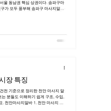
서울 동남권 핵심 상권이다. 송파구마
며, 스웨디시·스포츠마사지·일반 마사지
급 상권과 생활 상권이 공존해 선택 폭
송파구
실·문정·가락·석촌 등 지역별로 상권
쇼핑몰·관광객 수요가 많고, 가락·문정
촌은 조용한 생활형 상권 성향이 강하
 일정한 고객 흐름 이 형성된다. 전체적
고 관리 목적이 명확해, 과도한 요구보
심의 마사지 수요 가 많다. 2. 송파구
 마사지알바는 근무 조건 선택
시장 특징
보는 분들도 이해하기 쉽게 구조, 수입,
 천안마사지알바 1. 천안 마사지 알
안은 대학·산업단지·KTX역(천안아산) 영