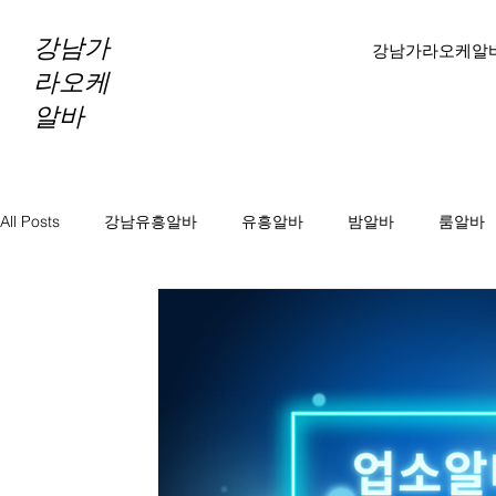
강남가
강남가라오케알
라오케
알바
All Posts
강남유흥알바
유흥알바
밤알바
룸알바
바알바
노래방보도
노래방알바
천안마사지알바
마사지알바
스웨디시알바
테라피알바
테라피구
당진테라피구인
당진1인샵테라피알바
당진1인샵테라