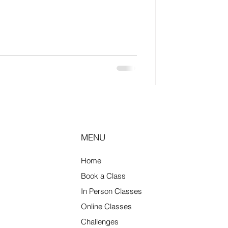
니다. 수요층 : 직장인, 출장자, 자영
 마사지 수요가 안정적입니
 변동이 적고, 평일 야간·주말에 손님이
 종류 건식 마사지 스트레칭·근육 이완 위
 아로마 마사지 오일 사용, 단가가 조
 관리 중요 스웨디시 마사지 천안에서
많음 체형·스포츠 마사지 경력자 선호,
성행위 요구 업소는 주의 (면접 시
. 천안마사지
MENU
Home
Book a Class
In Person Classes
Online Classes
Challenges