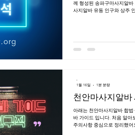
께 형성된 송파구마사지알바 
사지알바 유동 인구와 상주 인구가 모두 풍부해 송파구 마사지알바
는 수요 안정성이 높은 편이
등 업종 구성도 다양하다. 고
이 넓은 것이 가장 큰 장점이다. 송파구 마사지 상권 특징 1. 
마사지 상권 특징 송파구는 잠
성격이 나뉜다. 잠실은 대형 
은 직장인과 거주민 중심, 석
다. 이로 인해 주간·야간 모두
으로 고객 연령대가 비교적 높
다는 컨디션 관리·피로 회복 중
-
마사지알바 근무 형태 송파구
1월 16일
1분 분량
천안마사지알바 
아래는 천안마사지알바 합법·건전 기준으로 정리한 천안 마사지 알
바 가이드 입니다. 처음 알아
주의사항 중심으로 정리했어요.
바 시장 특징 지역 특성 : 천