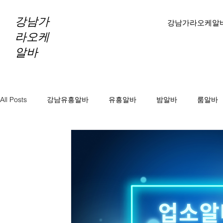
강남가
강남가라오케알
라오케
알바
All Posts
강남유흥알바
유흥알바
밤알바
룸알바
바알바
노래방보도
노래방알바
천안마사지알바
마사지알바
스웨디시알바
테라피알바
테라피구
당진테라피구인
당진1인샵테라피알바
당진1인샵테라