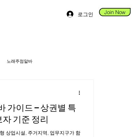
Join Now
로그인
노래주점알바
안스웨디시알바
가이드 – 상권별 특
당진테라피알바
자 기준 정리
형 상업시설, 주거지역, 업무지구가 함