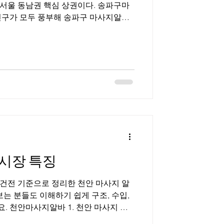
서울 동남권 핵심 상권이다. 송파구마
며, 스웨디시·스포츠마사지·일반 마사지
급 상권과 생활 상권이 공존해 선택 폭
송파구
실·문정·가락·석촌 등 지역별로 상권
쇼핑몰·관광객 수요가 많고, 가락·문정
촌은 조용한 생활형 상권 성향이 강하
 일정한 고객 흐름 이 형성된다. 전체적
고 관리 목적이 명확해, 과도한 요구보
심의 마사지 수요 가 많다. 2. 송파구
 마사지알바는 근무 조건 선택
시장 특징
보는 분들도 이해하기 쉽게 구조, 수입,
 천안마사지알바 1. 천안 마사지 알
안은 대학·산업단지·KTX역(천안아산) 영