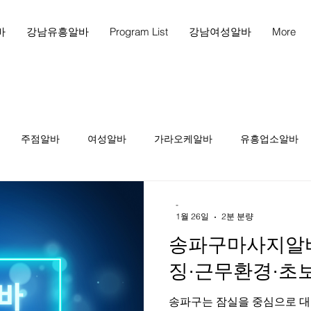
바
강남유흥알바
Program List
강남여성알바
More
주점알바
여성알바
가라오케알바
유흥업소알바
천안마사지
천안마사지구인
천안스웨디시구인
천
-
1월 26일
2분 분량
송파구마사지알바 
인
테라피1인샵
당진스웨디시알바
당진스웨디시구인
징·근무환경·초보
송파구는 잠실을 중심으로 대
피구인
마사지구인
마사지