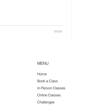
니다. 수요층 : 직장인, 출장자, 자영
 마사지 수요가 안정적입니
 변동이 적고, 평일 야간·주말에 손님이
 종류 건식 마사지 스트레칭·근육 이완 위
 아로마 마사지 오일 사용, 단가가 조
 관리 중요 스웨디시 마사지 천안에서
많음 체형·스포츠 마사지 경력자 선호,
성행위 요구 업소는 주의 (면접 시
. 천안마사지
MENU
Home
Book a Class
In Person Classes
Online Classes
Challenges