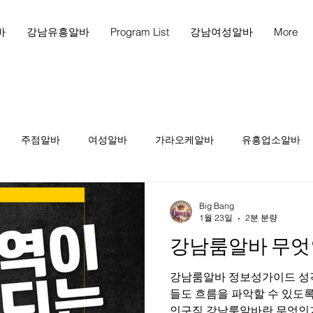
바
강남유흥알바
Program List
강남여성알바
More
주점알바
여성알바
가라오케알바
유흥업소알바
천안마사지
천안마사지구인
천안스웨디시구인
천
Big Bang
1월 23일
2분 분량
강남룸알바 무엇
인
테라피1인샵
당진스웨디시알바
당진스웨디시구인
강남룸알바 정보성가이드 성격
들도 흐름을 파악할 수 있도
피구인
마사지구인
마사지
인구직 강남룸알바란 무엇인가 강