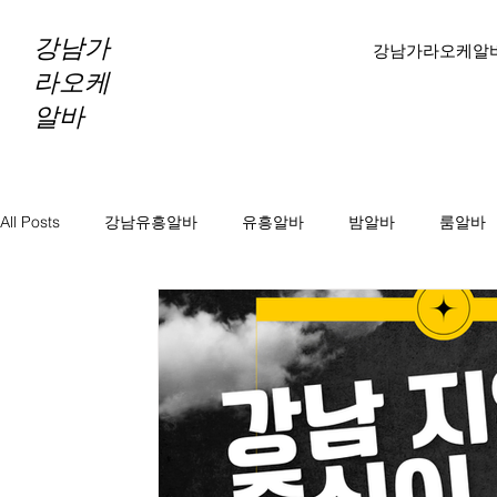
강남가
강남가라오케알
라오케
알바
All Posts
강남유흥알바
유흥알바
밤알바
룸알바
바알바
노래방보도
노래방알바
천안마사지알바
마사지알바
스웨디시알바
테라피알바
테라피구
당진테라피구인
당진1인샵테라피알바
당진1인샵테라